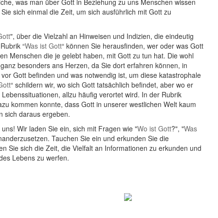
ntliche, was man über Gott in Beziehung zu uns Menschen wissen
ie sich einmal die Zeit, um sich ausführlich mit Gott zu
Gott
", über die Vielzahl an Hinweisen und Indizien, die eindeutig
 Rubrik “
Was ist Gott
“ können Sie herausfinden, wer oder was Gott
ten Menschen die je gelebt haben, mit Gott zu tun hat. Die wohl
n ganz besonders ans Herzen, da Sie dort erfahren können, in
or Gott befinden und was notwendig ist, um diese katastrophale
Gott
“ schildern wir, wo sich Gott tatsächlich befindet, aber wo er
ebenssituationen, allzu häufig verortet wird. In der Rubrik
 dazu kommen konnte, dass Gott in unserer westlichen Welt kaum
n sich daraus ergeben.
uns! Wir laden Sie ein, sich mit Fragen wie "
Wo ist Gott
?", "
Was
nanderzusetzen. Tauchen Sie ein und erkunden Sie die
Sie sich die Zeit, die Vielfalt an Informationen zu erkunden und
 des Lebens zu werfen.
er oder was ist Gott?
Weg zu Gott